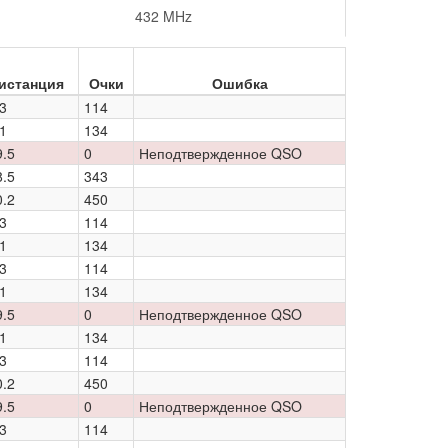
432 MHz
истанция
Очки
Ошибка
3
114
1
134
9.5
0
Неподтвержденное QSO
8.5
343
0.2
450
3
114
1
134
3
114
1
134
9.5
0
Неподтвержденное QSO
1
134
3
114
0.2
450
9.5
0
Неподтвержденное QSO
3
114