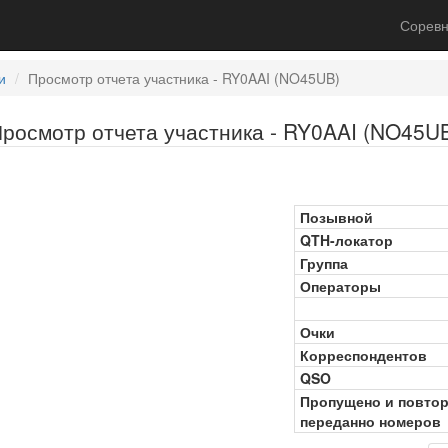
Соревн
и
Просмотр отчета участника - RY0AAI (NO45UB)
росмотр отчета участника - RY0AAI (NO45U
Позывной
QTH-локатор
Группа
Операторы
Очки
Корреспондентов
QSO
Пропущено и повто
переданно номеров