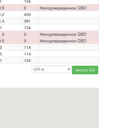
1
134
9.5
0
Неподтвержденное QSO
0.2
450
4.3
381
1
134
1.3
0
Неподтвержденное QSO
9.5
0
Неподтвержденное QSO
3
114
3
114
1
134
Экспорт EDI