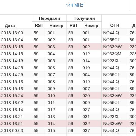
144 MHz
Передали
Получили
Дата
RST
Номер
RST
Номер
QTH
Д
.2018 13:00
59
001
59
001
NO44IQ
76.
.2018 13:04
59
002
59
001
NO55CT
89.
.2018 13:15
59
003
59
002
NO33GW
23
.2018 14:15
59
004
59
012
NO33QM
22
.2018 14:19
59
005
59
014
NO23XL
30
.2018 14:25
59
006
59
010
NO44IQ
76.
.2018 14:29
59
007
59
004
NO55CT
89.
.2018 15:16
59
008
59
019
NO44IQ
76.
.2018 15:16
59
009
59
007
NO55CT
89.
.2018 15:24
59
010
59
020
NO33GW
23
.2018 16:02
59
011
59
009
NO55CT
89.
.2018 16:14
59
012
59
027
NO44IQ
76.
.2018 16:21
59
013
59
031
NO23XL
30
.2018 16:51
59
014
59
032
NO33GW
23
.2018 00:03
59
015
59
037
NO44IQ
76.