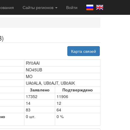
ования
Сайты регионов
Войти
B)
Карта связей
RY0AAI
NO45UB
MO
UA0ALA, UB0AJT, UB0AIK
Заявлено
Подтверждено
17352
11906
14
12
83
64
рно
0 шт.
0 %