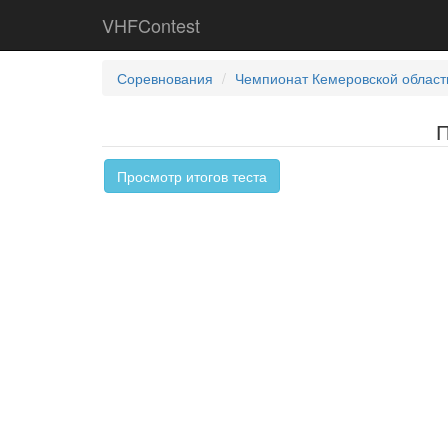
VHFContest
Соревнования
Чемпионат Кемеровской област
П
Просмотр итогов теста