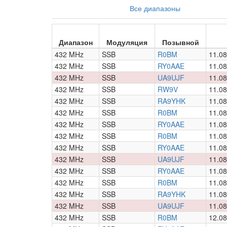
Все диапазоны
Диапазон
Модуляция
Позывной
432 MHz
SSB
R0BM
11.08
432 MHz
SSB
RY0AAE
11.08
432 MHz
SSB
UA9UJF
11.08
432 MHz
SSB
RW9V
11.08
432 MHz
SSB
RA9YHK
11.08
432 MHz
SSB
R0BM
11.08
432 MHz
SSB
RY0AAE
11.08
432 MHz
SSB
R0BM
11.08
432 MHz
SSB
RY0AAE
11.08
432 MHz
SSB
UA9UJF
11.08
432 MHz
SSB
RY0AAE
11.08
432 MHz
SSB
R0BM
11.08
432 MHz
SSB
RA9YHK
11.08
432 MHz
SSB
UA9UJF
11.08
432 MHz
SSB
R0BM
12.08