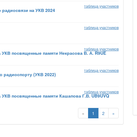
таблица участников
 радиосвязи на УКВ 2024
таблица участников
таблица участников
 УКВ посвященные памяти Некрасова В. А. R9UE
таблица участников
о радиоспорту (УКВ 2022)
таблица участников
а УКВ посвященные памяти Кашапова Г.В. UB9UVQ
«
1
2
»